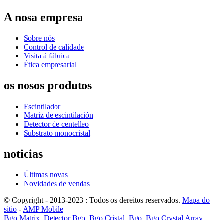
A nosa empresa
Sobre nós
Control de calidade
Visita á fábrica
Ética empresarial
os nosos produtos
Escintilador
Matriz de escintilación
Detector de centelleo
Substrato monocristal
noticias
Últimas novas
Novidades de vendas
© Copyright - 2013-2023 : Todos os dereitos reservados.
Mapa do
sitio
-
AMP Mobile
Bgo Matrix
,
Detector Bgo
,
Bgo Cristal
,
Bgo
,
Bgo Crystal Array
,