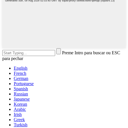
Preme Intro para buscar ou ESC
para pechar
English
French
German
Portuguese
Spanish
Russian
Japanese
Korean
Arabic
Irish
Greek
Turkish