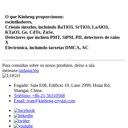
O que Kinheng proporcionou:
escintiladores,
Cristais sinxelos, incluíndo BaTiO3, SrTiO3, LaAlO3,
KTaO3, Ge, CdTe, ZnSe.
Detectores que inclúen PMT, SiPM, PD, detectores de raios
X
Electrónica, incluíndo tarxetas DMCA, AC
Para consultas sobre os nosos produtos, deixe a súa
mensaxe.
indagación
Engadir: Sala E08, Edificio 19, Lane 2999, Hutai Rd,
Shangai, China.
Teléfono: +86-21-56310568
Email: ivan@kinheng-crystal.com