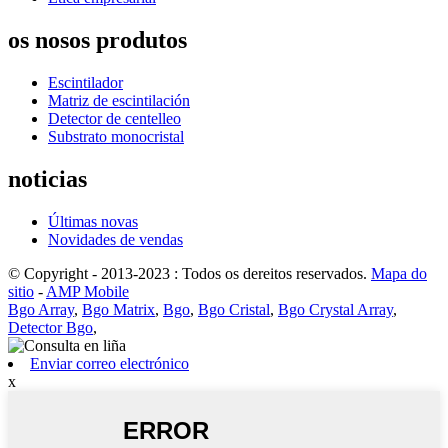
os nosos produtos
Escintilador
Matriz de escintilación
Detector de centelleo
Substrato monocristal
noticias
Últimas novas
Novidades de vendas
© Copyright - 2013-2023 : Todos os dereitos reservados.
Mapa do
sitio
-
AMP Mobile
Bgo Array
,
Bgo Matrix
,
Bgo
,
Bgo Cristal
,
Bgo Crystal Array
,
Detector Bgo
,
Enviar correo electrónico
x