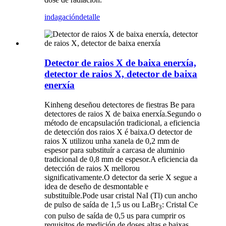
indagación
detalle
Detector de raios X de baixa enerxía,
detector de raios X, detector de baixa
enerxía
Kinheng deseñou detectores de fiestras Be para
detectores de raios X de baixa enerxía.Segundo o
método de encapsulación tradicional, a eficiencia
de detección dos raios X é baixa.O detector de
raios X utilizou unha xanela de 0,2 mm de
espesor para substituír a carcasa de aluminio
tradicional de 0,8 mm de espesor.A eficiencia da
detección de raios X mellorou
significativamente.O detector da serie X segue a
idea de deseño de desmontable e
substituíble.Pode usar cristal NaI (Tl) cun ancho
de pulso de saída de 1,5 us ou LaBr
: Cristal Ce
3
con pulso de saída de 0,5 us para cumprir os
requisitos de medición de doses altas e baixas.