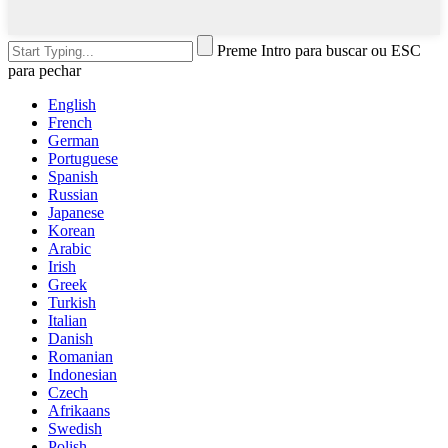
Preme Intro para buscar ou ESC
para pechar
English
French
German
Portuguese
Spanish
Russian
Japanese
Korean
Arabic
Irish
Greek
Turkish
Italian
Danish
Romanian
Indonesian
Czech
Afrikaans
Swedish
Polish