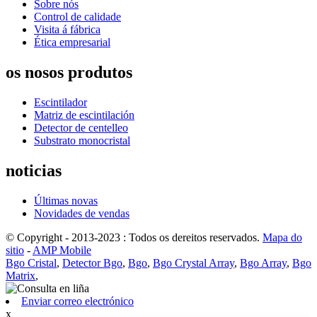
Sobre nós
Control de calidade
Visita á fábrica
Ética empresarial
os nosos produtos
Escintilador
Matriz de escintilación
Detector de centelleo
Substrato monocristal
noticias
Últimas novas
Novidades de vendas
© Copyright - 2013-2023 : Todos os dereitos reservados.
Mapa do
sitio
-
AMP Mobile
Bgo Cristal
,
Detector Bgo
,
Bgo
,
Bgo Crystal Array
,
Bgo Array
,
Bgo
Matrix
,
Enviar correo electrónico
x