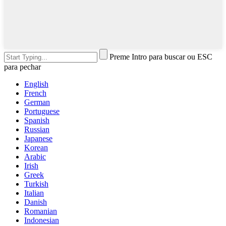
Preme Intro para buscar ou ESC
para pechar
English
French
German
Portuguese
Spanish
Russian
Japanese
Korean
Arabic
Irish
Greek
Turkish
Italian
Danish
Romanian
Indonesian