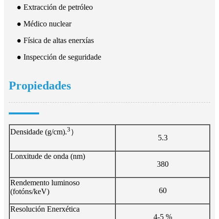
● Extracción de petróleo
● Médico nuclear
● Física de altas enerxías
● Inspección de seguridade
Propiedades
3
Densidade (g/cm).
）
5.3
Lonxitude de onda (nm)
380
Rendemento luminoso
60
(fotóns/keV)
Resolución Enerxética
4-5 %