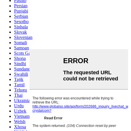
Pashto
Persian
Punjabi
Serbian
Sesotho
Sinhala
Slovak
Slovenian
Somali
Samoan
Scots Gaelic
Shona
Sindhi
Sundanese
Swahili
Tajik
Tamil
Telugu
Thai
Ukrainian
Urdu
Uzbek
Vietnamese
Welsh
Xhosa