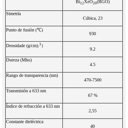
Bi
XeO
(BGO)
12
20
Simetría
Cúbica, 23
Punto de fusión (℃)
930
3
Densidade (g/cm).
）
9.2
Dureza (Mho)
4.5
Rango de transparencia (nm)
470-7500
Transmisión a 633 nm
67 %
Índice de refracción a 633 nm
2,55
Constante dieléctrica
40