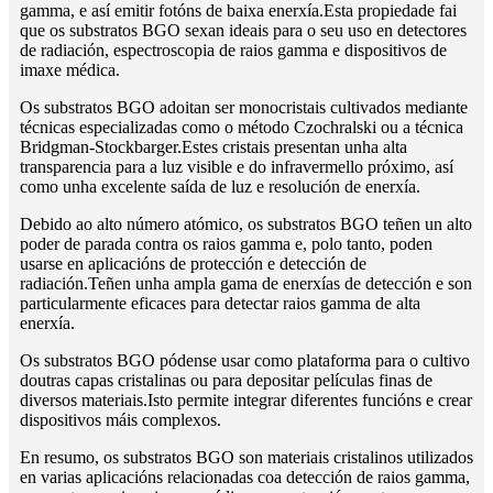
gamma, e así emitir fotóns de baixa enerxía.Esta propiedade fai
que os substratos BGO sexan ideais para o seu uso en detectores
de radiación, espectroscopia de raios gamma e dispositivos de
imaxe médica.
Os substratos BGO adoitan ser monocristais cultivados mediante
técnicas especializadas como o método Czochralski ou a técnica
Bridgman-Stockbarger.Estes cristais presentan unha alta
transparencia para a luz visible e do infravermello próximo, así
como unha excelente saída de luz e resolución de enerxía.
Debido ao alto número atómico, os substratos BGO teñen un alto
poder de parada contra os raios gamma e, polo tanto, poden
usarse en aplicacións de protección e detección de
radiación.Teñen unha ampla gama de enerxías de detección e son
particularmente eficaces para detectar raios gamma de alta
enerxía.
Os substratos BGO pódense usar como plataforma para o cultivo
doutras capas cristalinas ou para depositar películas finas de
diversos materiais.Isto permite integrar diferentes funcións e crear
dispositivos máis complexos.
En resumo, os substratos BGO son materiais cristalinos utilizados
en varias aplicacións relacionadas coa detección de raios gamma,