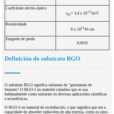
Coeficiente electro-óptico
-12
r
= 3,4 x 10
m/V
41
Resistividade
11
8 x 10
W-cm
Tangente de perda
0,0035
Definición do substrato BGO
O substrato BGO significa substrato de "germanato de
bismuto".O BGO é un material cristalino que se usa
habitualmente como substrato en diversas aplicacións científicas
e tecnolóxicas.
O BGO é un material de escintilación, o que significa que ten a
capacidade de absorber radiacións de alta enerxía, como os raios