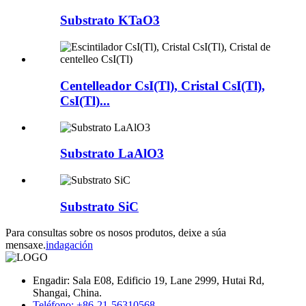
Substrato KTaO3
Centelleador CsI(Tl), Cristal CsI(Tl),
CsI(Tl)...
Substrato LaAlO3
Substrato SiC
Para consultas sobre os nosos produtos, deixe a súa
mensaxe.
indagación
Engadir: Sala E08, Edificio 19, Lane 2999, Hutai Rd,
Shangai, China.
Teléfono: +86-21-56310568