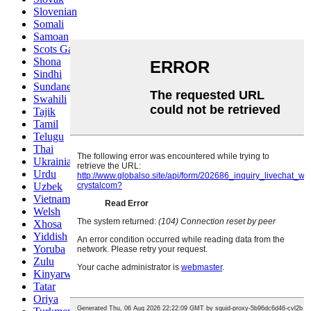
Slovenian
Somali
Samoan
Scots Gaelic
Shona
Sindhi
Sundanese
Swahili
Tajik
Tamil
Telugu
Thai
Ukrainian
Urdu
Uzbek
Vietnamese
Welsh
Xhosa
Yiddish
Yoruba
Zulu
Kinyarwanda
Tatar
Oriya