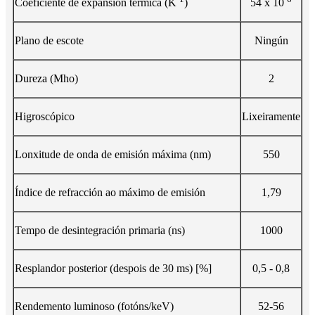
Coeficiente de expansión térmica (K
)
54 x 10
Plano de escote
Ningún
Dureza (Mho)
2
Higroscópico
Lixeiramente
Lonxitude de onda de emisión máxima (nm)
550
Índice de refracción ao máximo de emisión
1,79
Tempo de desintegración primaria (ns)
1000
Resplandor posterior (despois de 30 ms) [%]
0,5 - 0,8
Rendemento luminoso (fotóns/keV)
52-56