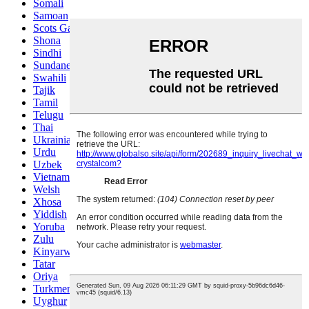
Somali
Samoan
Scots Gaelic
Shona
Sindhi
Sundanese
Swahili
Tajik
Tamil
Telugu
Thai
Ukrainian
Urdu
Uzbek
Vietnamese
Welsh
Xhosa
Yiddish
Yoruba
Zulu
Kinyarwanda
Tatar
Oriya
Turkmen
Uyghur