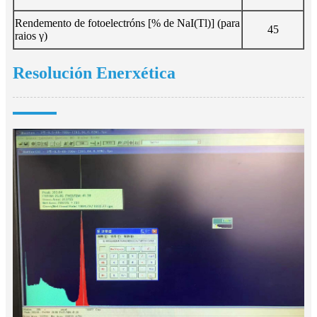
Rendemento de fotoelectróns [% de NaI(Tl)] (para
45
raios γ)
Resolución Enerxética