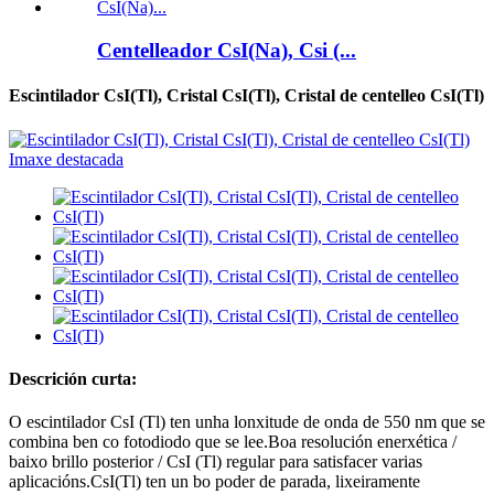
Centelleador CsI(Na), Csi (...
Escintilador CsI(Tl), Cristal CsI(Tl), Cristal de centelleo CsI(Tl)
Descrición curta:
O escintilador CsI (Tl) ten unha lonxitude de onda de 550 nm que se
combina ben co fotodiodo que se lee.Boa resolución enerxética /
baixo brillo posterior / CsI (Tl) regular para satisfacer varias
aplicacións.CsI(Tl) ten un bo poder de parada, lixeiramente