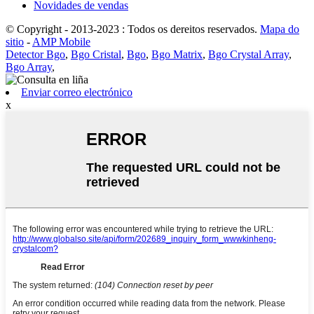
Novidades de vendas
© Copyright - 2013-2023 : Todos os dereitos reservados.
Mapa do
sitio
-
AMP Mobile
Detector Bgo
,
Bgo Cristal
,
Bgo
,
Bgo Matrix
,
Bgo Crystal Array
,
Bgo Array
,
Enviar correo electrónico
x