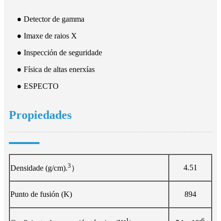
● Detector de gamma
● Imaxe de raios X
● Inspección de seguridade
● Física de altas enerxías
● ESPECTO
Propiedades
3
4.51
Densidade (g/cm).
）
Punto de fusión (K)
894
-1
-6